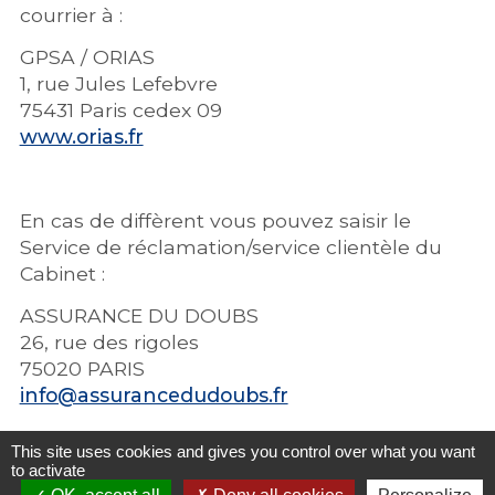
courrier à :
GPSA / ORIAS
1, rue Jules Lefebvre
75431 Paris cedex 09
www.orias.fr
En cas de diffèrent vous pouvez saisir le
Service de réclamation/service clientèle du
Cabinet :
ASSURANCE DU DOUBS
26, rue des rigoles
75020 PARIS
info@assurancedudoubs.fr
This site uses cookies and gives you control over what you want
to activate
S’il ne vous donne pas satisfaction, vous