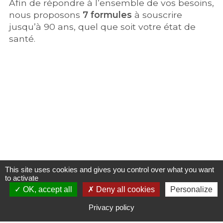
Afin de répondre à l’ensemble de vos besoins,
nous proposons
7 formules
à souscrire
jusqu’à 90 ans, quel que soit votre état de
santé.
Suivant la formule choisie
nous remboursons
This site uses cookies and gives you control over what you want
to activate
tout ou partie
des compléments à charge
OK, accept all
Deny all cookies
Personalize
sur vos dépenses dentaire, d’optique ou
encore d’hospitalisation.
Privacy policy